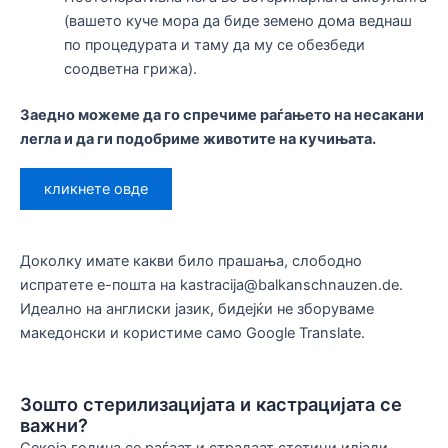
(вашето куче мора да биде земено дома веднаш
по процедурата и таму да му се обезбеди
соодветна грижа).
Заедно можеме да го спречиме раѓањето на несакани
легла и да ги подобриме животите на кучињата.
кликнете овде
Доколку имате какви било прашања, слободно
испратете е-пошта на kastracija@balkanschnauzen.de.
Идеално на англиски јазик, бидејќи не зборуваме
македонски и користиме само Google Translate.
Зошто стерилизацијата и кастрацијата се
важни?