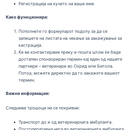
Регистрација на кучето на ваше име
Како функционира:
Пополнете го формуларот подолу за да се
запишете на листата на чекање за закажување за
кастрација.
Ќе ве контактираме преку е-пошта штом ќе биде
достапен спонзориран термин кај еден од нашите
партнери – ветеринари во Охрид или Битола.
Потоа, можете директно да го закажете вашиот
термин.
Важни информации:
Следниве трошоци не се покриени:
Транспорт до и од ветеринарната амбуланта.
Постоперативна нега во ветеринарната амбуланта