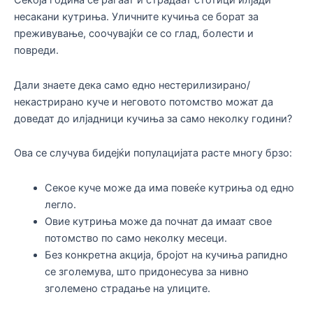
Секоја година се раѓаат и страдаат стотици илјади
несакани кутриња. Уличните кучиња се борат за
преживување, соочувајќи се со глад, болести и
повреди.
Дали знаете дека само едно нестерилизирано/
некастрирано куче и неговото потомство можат да
доведат до илјадници кучиња за само неколку години?
Ова се случува бидејќи популацијата расте многу брзо:
Секое куче може да има повеќе кутриња од едно
легло.
Овие кутриња може да почнат да имаат свое
потомство по само неколку месеци.
Без конкретна акција, бројот на кучиња рапидно
се зголемува, што придонесува за нивно
зголемено страдање на улиците.